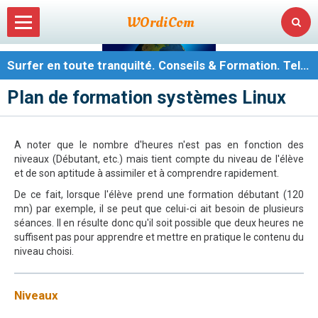
WOrdiCom
Surfer en toute tranquilté. Conseils & Formation. Tel : 07 82 40 70 65
Plan de formation systèmes Linux
Tel : 07 82 40 70 65
Contact
A noter que le nombre d'heures n'est pas en fonction des
Supervision
niveaux (Débutant, etc.) mais tient compte du niveau de l'élève
et de son aptitude à assimiler et à comprendre rapidement.
Formations
De ce fait, lorsque l'élève prend une formation débutant (120
Dépannages
mn) par exemple, il se peut que celui-ci ait besoin de plusieurs
séances. Il en résulte donc qu'il soit possible que deux heures ne
Site Internet
suffisent pas pour apprendre et mettre en pratique le contenu du
niveau choisi.
Sauvegarde de données
Annonces
Niveaux