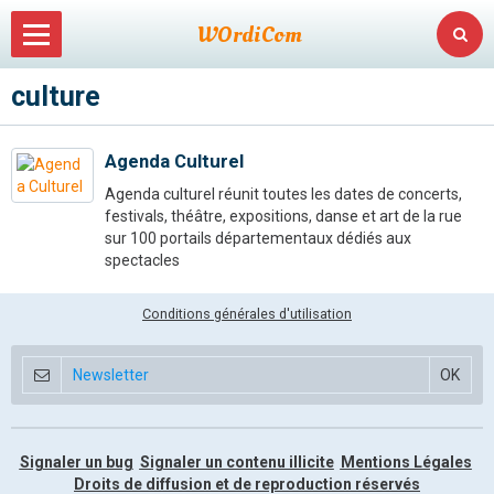
WOrdiCom
culture
Tel : 07 82 40 70 65
Contact
Agenda Culturel
Supervision
Agenda culturel réunit toutes les dates de concerts,
festivals, théâtre, expositions, danse et art de la rue
Sauvegarde de données
sur 100 portails départementaux dédiés aux
spectacles
Formations
Dépannages
Conditions générales d'utilisation
Site Internet
Annonces
Signaler un bug
Signaler un contenu illicite
Mentions Légales
Droits de diffusion et de reproduction réservés